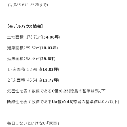
す。(088-679-8526まで)
【モデルハウス情報】
土地面積：178.71㎡(
54.06坪
)
建築面積：59.62㎡(
18.03坪
)
延床面積：98.53㎡(
29.8坪
)
１F床面積：52.99㎡(
16.03坪
)
２F床面積：45.54㎡(
13.77坪
)
気密性を表す数値である
C値:0.25
(徳島の基準は5以下)
断熱性を表す数値である
Ua値:0.46
(徳島の基準値は0.87以下)
毎日しないといけない「家事」