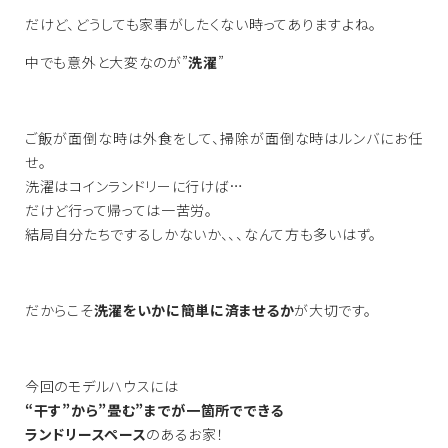
だけど、どうしても家事がしたくない時ってありますよね。
中でも意外と大変なのが”
洗濯
”
ご飯が面倒な時は外食をして、掃除が面倒な時はルンバにお任
せ。
洗濯はコインランドリーに行けば…
だけど行って帰っては一苦労。
結局自分たちでするしかないか、、、なんて方も多いはず。
だからこそ
洗濯をいかに簡単に済ませるか
が大切です。
今回のモデルハウスには
“干す”から”畳む”までが一箇所でできる
ランドリースペース
のあるお家！